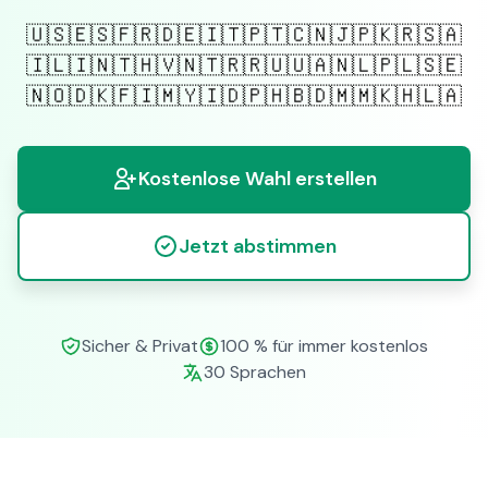
🇺🇸
🇪🇸
🇫🇷
🇩🇪
🇮🇹
🇵🇹
🇨🇳
🇯🇵
🇰🇷
🇸🇦
🇮🇱
🇮🇳
🇹🇭
🇻🇳
🇹🇷
🇷🇺
🇺🇦
🇳🇱
🇵🇱
🇸🇪
🇳🇴
🇩🇰
🇫🇮
🇲🇾
🇮🇩
🇵🇭
🇧🇩
🇲🇲
🇰🇭
🇱🇦
Kostenlose Wahl erstellen
Jetzt abstimmen
Sicher & Privat
100 % für immer kostenlos
30 Sprachen