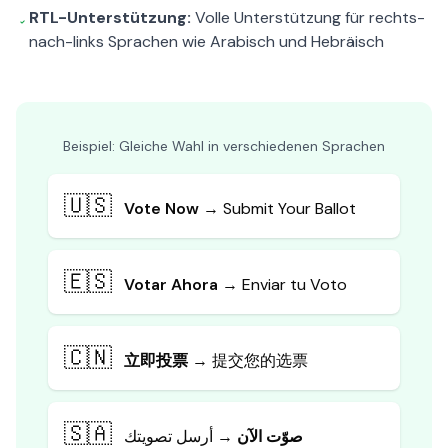
RTL-Unterstützung:
Volle Unterstützung für rechts-
nach-links Sprachen wie Arabisch und Hebräisch
Beispiel: Gleiche Wahl in verschiedenen Sprachen
🇺🇸
Vote Now
→ Submit Your Ballot
🇪🇸
Votar Ahora
→ Enviar tu Voto
🇨🇳
立即投票
→ 提交您的选票
🇸🇦
صوّت الآن
→ أرسل تصويتك